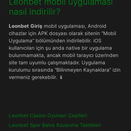
Leonbet mobil uygulaması
nasıl indirilir?
Leonbet
Giriş
mobil uygulaması, Android
cihazlar için APK dosyası olarak sitenin “Mobil
Uygulama” bölümünden indirilebilir. iOS
kullanıcıları için şu anda native bir uygulama
bulunmamakta, ancak mobil tarayıcı üzerinden
site tam uyumlu çalışmaktadır. Uygulama
kurulumu sırasında “Bilinmeyen Kaynaklara” izin
vermeniz gerekebilir. 📱
Leonbet Casino Oyunları Çeşitleri
Leonbet Spor Bahis Kazanma Taktikleri