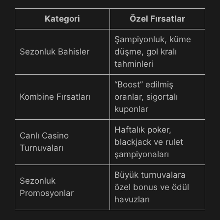
Kategori
Özel Fırsatlar
Şampiyonluk, küme
Sezonluk Bahisler
düşme, gol kralı
tahminleri
“Boost” edilmiş
Kombine Fırsatları
oranlar, sigortalı
kuponlar
Haftalık poker,
Canlı Casino
blackjack ve rulet
Turnuvaları
şampiyonaları
Büyük turnuvalara
Sezonluk
özel bonus ve ödül
Promosyonlar
havuzları