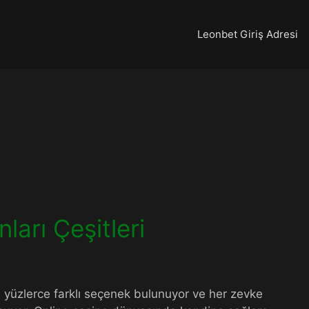
Leonbet Giriş Adresi
arı Çeşitleri
a yüzlerce farklı seçenek bulunuyor ve her zevke