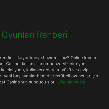
 Oyunları Rehberi
kendinizi kaybetmeye hazır mısınız? Online kumar
et Casino, kullanıcılarına benzersiz bir oyun
 koleksiyonu, kullanıcı dostu arayüzü ve cazip
m yeni başlayanlar hem de tecrübeli oyuncular için
onbet Casino‘nun sunduğu slot …
Devamını oku