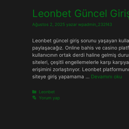
Leonbet Güncel Gir
Ağustos 2, 2025
yazar
wpadmin_232f43
Leonbet güncel giriş sorunu yaşayan kullanı
paylaşacağız. Online bahis ve casino plat
kullanıcının ortak derdi haline gelmiş dur
siteleri, çeşitli engellemelerle karşı karşı
erişimini zorlaştırıyor. Leonbet platform
siteye giriş yapamama …
Devamını oku
Kategoriler
Leonbet
Yorum yap