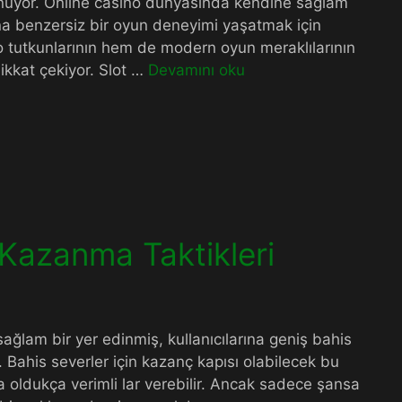
unuyor. Online casino dünyasında kendine sağlam
rına benzersiz bir oyun deneyimi yaşatmak için
no tutkunlarının hem de modern oyun meraklılarının
dikkat çekiyor. Slot …
Devamını oku
Kazanma Taktikleri
lam bir yer edinmiş, kullanıcılarına geniş bahis
 Bahis severler için kazanç kapısı olabilecek bu
da oldukça verimli lar verebilir. Ancak sadece şansa