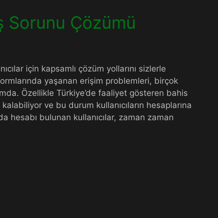
iş Sorunu Çözümü
cılar için kapsamlı çözüm yollarını sizlerle
formlarında yaşanan erişim problemleri, birçok
umda. Özellikle Türkiye’de faaliyet gösteren bahis
ya kalabiliyor ve bu durum kullanıcıların hesaplarına
unda hesabı bulunan kullanıcılar, zaman zaman