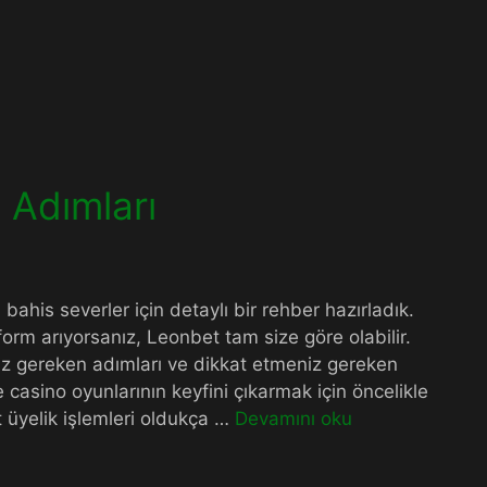
 Adımları
ahis severler için detaylı bir rehber hazırladık.
form arıyorsanız, Leonbet tam size göre olabilir.
iz gereken adımları ve dikkat etmeniz gereken
e casino oyunlarının keyfini çıkarmak için öncelikle
 üyelik işlemleri oldukça …
Devamını oku