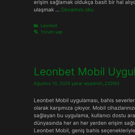
erişim sağlamak oldukça basit bir hal alıy
ulaşmak …
Devamını oku
Kategoriler
Leonbet
Yorum yap
Leonbet Mobil Uygu
Ağustos 10, 2025
yazar
wpadmin_232f43
Leonbet Mobil uygulaması, bahis severleri
olarak karşımıza çıkıyor. Mobil cihazların
sağlayan bu uygulama, kullanıcı dostu aray
dünyasında her an her yerden erişim sağl
Leonbet Mobil, geniş bahis seçenekleriyle