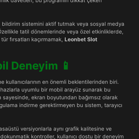
kinlik davetleri, bu programın dikkat çeken
 bildirim sistemini aktif tutmak veya sosyal medya
Özellikle tatil dönemlerinde veya özel etkinliklerde,
 tür fırsatları kaçırmamak,
Leonbet Slot
bil Deneyim 📱
ullanıcılarının en önemli beklentilerinden biri.
hazlarla uyumlu bir mobil arayüz sunarak bu
ım sayesinde, ekran boyutundan bağımsız olarak
gulama indirme gerektirmeyen bu sistem, tarayıcı
saüstü versiyonlarla aynı grafik kalitesine ve
e dokunmatik kontroller, kullanıcı dostu bir deneyim