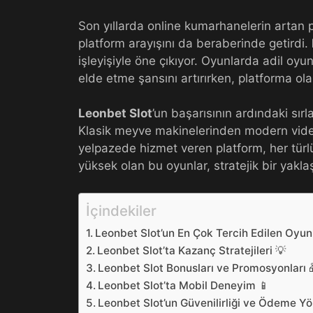
Son yıllarda online kumarhanelerin artan pop
platform arayışını da beraberinde getirdi.
işleyişiyle öne çıkıyor. Oyunlarda adil oyu
elde etme şansını artırırken, platforma ola
Leonbet Slot
’un başarısının ardındaki sır
Klasik meyve makinelerinden modern video
yelpazede hizmet veren platform, her türl
yüksek olan bu oyunlar, stratejik bir yaklaş
İçindekiler
Leonbet Slot’un En Çok Tercih Edilen Oyunl
Leonbet Slot’ta Kazanç Stratejileri 💡
Leonbet Slot Bonusları ve Promosyonları 
Leonbet Slot’ta Mobil Deneyim 📱
Leonbet Slot’un Güvenilirliği ve Ödeme Yö