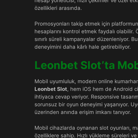
hesap yöneticisi, hızlı çekimler ve özel et
özellikleri arasında.
Promosyonları takip etmek için platformun
hesaplarını kontrol etmek faydalı olabilir. 
sınırlı süreli kampanyalar düzenleniyor. Bu
deneyimini daha kârlı hale getirebiliyor.
Leonbet Slot’ta Mo
Mobil uyumluluk, modern online kumarhane k
Leonbet Slot
, hem iOS hem de Android ci
ihtiyaca cevap veriyor. Responsive tasar
sorunsuz bir oyun deneyimi yaşanıyor. Uy
üzerinden anında erişim imkanı tanıyor.
Mobil cihazlarda oynanan slot oyunları, ma
özelliklere sahip. Hızlı yükleme süreleri v