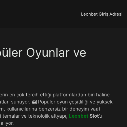
Leonbet Giriş Adresi
üler Oyunlar ve
rin en çok tercih ettiği platformlardan biri haline
arı sunuyor. 🎰 Popüler oyun çeşitliliği ve yüksek
m, kullanıcılarına benzersiz bir deneyim vaat
çi temalar ve teknolojik altyapı,
Leonbet
Slot
’u
alıyor.