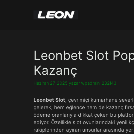
İçeriğe
atla
Leonbet Slot Pop
Kazanç
Haziran 27, 2025
yazar
wpadmin_232f43
Leonbet Slot
, çevrimiçi kumarhane severle
gelerek, hem eğlence hem de kazanç fırsatl
ödeme oranlarıyla dikkat çeken bu platfor
ediyor. Özellikle slot oyunlarındaki yenilik
rakiplerinden ayıran unsurlar arasında yer 